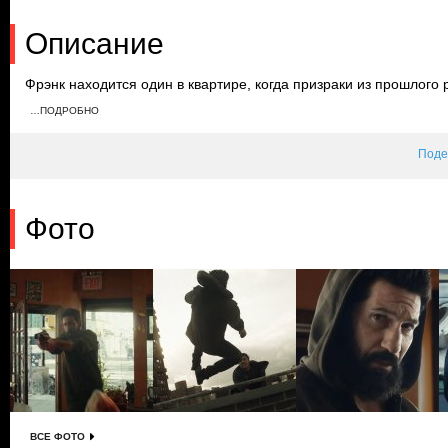
Описание
Фрэнк находится один в квартире, когда призраки из прошлого
признается, что отомстил всем виновным в убийстве его семьи,
…ПОДРОБНО
дочери останавливает его от самоубийства, и, вернувшись в ква
Гнуччи придут, чтобы отомстить ему.
Поде
Фото
ВСЕ ФОТО