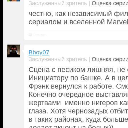
|
Заслуженный зритель
Оценка серии
честно, как независимый фил
сериалом и вселенной Marvel 
Ответить
Bboy07
|
Заслуженный зритель
Оценка серии
Сцена с песиком лишняя, не 
Инициатору по башке. А в це
Фрэнк вернулся к работе. См
Конечно очередное выставля
жертвами именно нигеров как
глаза. Хотя чернозадых отби
в таких районах, куда больше
делает акцент на белых))