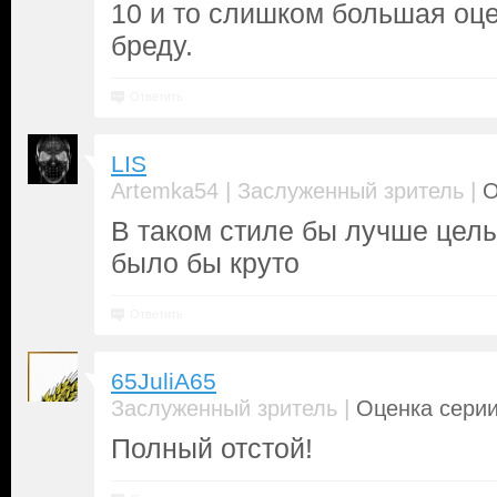
10 и то слишком большая оце
бреду.
Ответить
LIS
|
|
Artemka54
Заслуженный зритель
О
В таком стиле бы лучше цел
было бы круто
Ответить
65JuliA65
|
Заслуженный зритель
Оценка серии
Полный отстой!