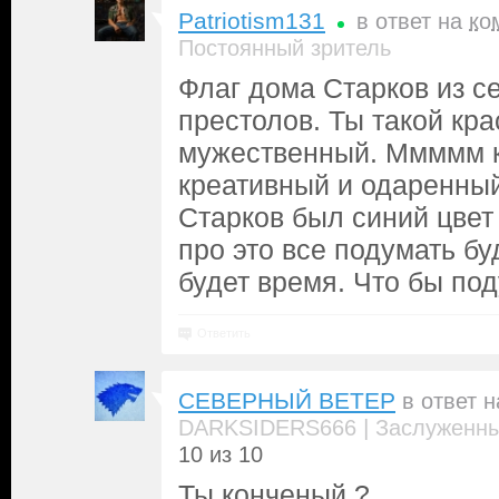
Patriotism131
в ответ на
ко
Постоянный зритель
Флаг дома Старков из с
престолов. Ты такой кра
мужественный. Ммммм 
креативный и одаренный
Старков был синий цвет 
про это все подумать бу
будет время. Что бы под
Ответить
СЕВЕРНЫЙ ВЕТЕР
в ответ 
|
DARKSIDERS666
Заслуженны
10 из 10
Ты конченый ?