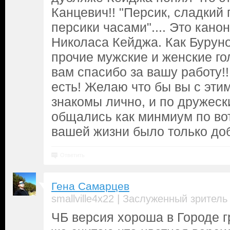
Канцевич!! "Персик, сладкий п
персики часами".... Это кано
Николаса Кейджа. Как Буруно
прочие мужские и женские го
вам спасибо за вашу работу!
есть! Желаю что бы вы с эти
знакомы лично, и по дружес
общались как минмиум по вот
вашей жизни было только доб
Ответить
Гена Самарцев
|
smallville4x22
Заслуженный зритель
ЧБ версия хороша в Городе гр