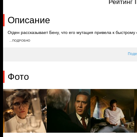
Рейтинг 
Описание
Огден рассказывает Бену, что его мутация привела к быстрому
сотрудничать, и Огден накачивает его наркотиками, чтобы сил
…ПОДРОБНО
исследует органы Бена, чтобы создать лекарство для своего сы
замести следы.
Поде
Фото