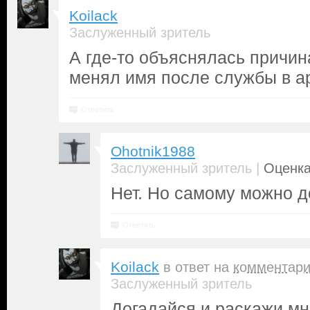
Koilack
Заслуженный зритель
А где-то объяснялась причин
менял имя после службы в а
Ответить
Ohotnik1988
|
Заслуженный зритель
Оценка
Нет. Но самому можно д
Ответить
Koilack
в ответ на
комментар
Заслуженный зритель
Догадайся и раскажи мн