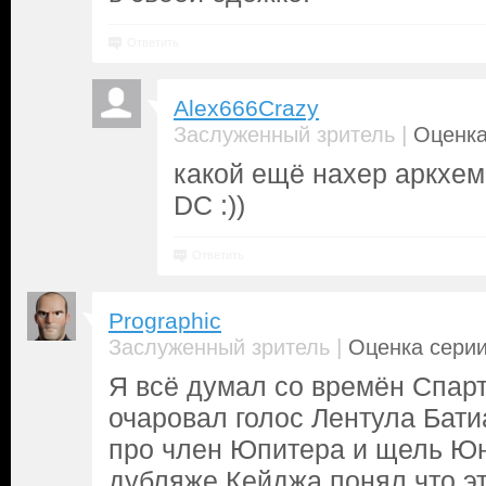
Ответить
Alex666Crazy
|
Заслуженный зритель
Оценка
какой ещё нахер аркхем,
DС :))
Ответить
Prographic
|
Заслуженный зритель
Оценка серии
Я всё думал со времён Спарт
очаровал голос Лентула Бати
про член Юпитера и щель Юн
дубляже Кейджа понял что э