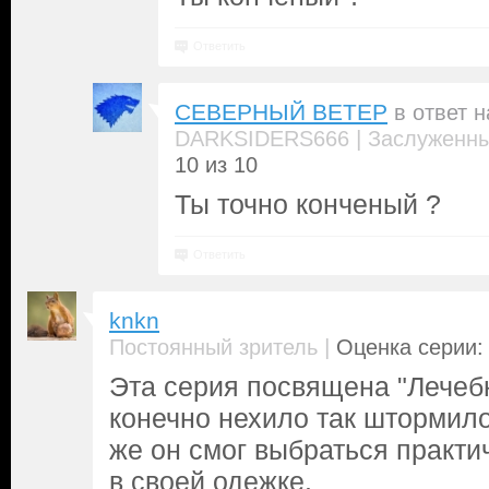
Ответить
СЕВЕРНЫЙ ВЕТЕР
в ответ 
|
DARKSIDERS666
Заслуженны
10 из 10
Ты точно конченый ?
Ответить
knkn
|
Постоянный зритель
Оценка серии: 
Эта серия посвящена "Лечеб
конечно нехило так штормило
же он смог выбраться практи
в своей одежке.