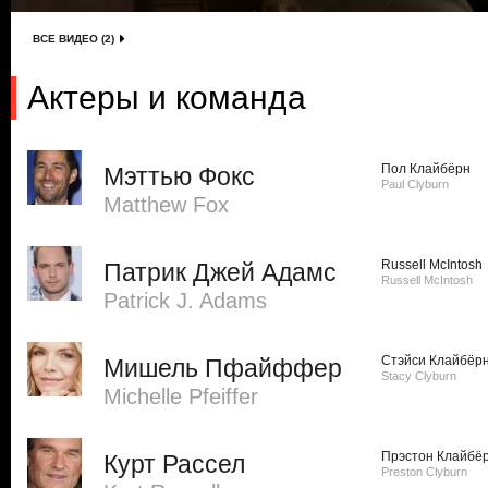
ВСЕ ВИДЕО (2)
Актеры и команда
Пол Клайбёрн
Мэттью Фокс
Paul Clyburn
Matthew Fox
Russell McIntosh
Патрик Джей Адамс
Russell McIntosh
Patrick J. Adams
Стэйси Клайбёр
Мишель Пфайффер
Stacy Clyburn
Michelle Pfeiffer
Прэстон Клайбё
Курт Рассел
Preston Clyburn