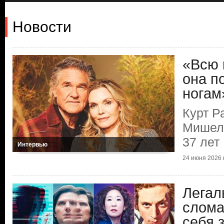
Новости
«Всю 
она п
ногам
Курт Р
Мишел
37 лет
Интервью
24 июня 2026 г
Легал
слома
себя 