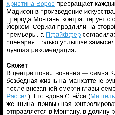
Кристина Ворос
превращает каждый
Мадисон в произведение искусства,
природа Монтаны контрастирует с 
Йорком. Сериал продлили на второ
премьеры, а
Пфайффер
согласилас
сценария, только услышав замысе
лучшая рекомендация.
Сюжет
В центре повествования — семья К
безбедная жизнь на Манхэттене ру
после внезапной смерти главы семе
Рассел
). Его вдова Стейси (
Мишель
женщина, привыкшая контролироват
отправляется в Монтану, в долину р