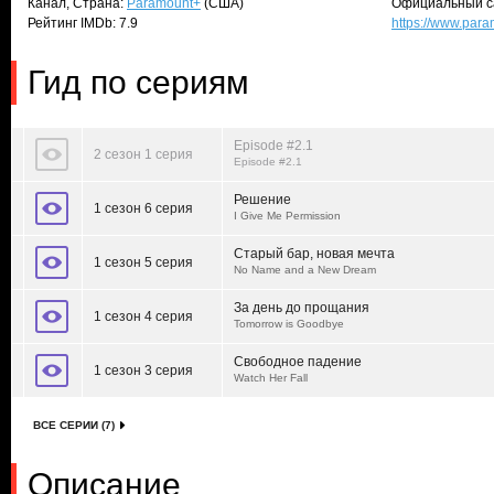
Канал, Страна:
Paramount+
(США)
Официальный с
Рейтинг IMDb: 7.9
https://www.par
Гид по сериям
Episode #2.1
2 сезон 1 серия
Episode #2.1
Решение
1 сезон 6 серия
I Give Me Permission
Старый бар, новая мечта
1 сезон 5 серия
No Name and a New Dream
За день до прощания
1 сезон 4 серия
Tomorrow is Goodbye
Свободное падение
1 сезон 3 серия
Watch Her Fall
ВСЕ СЕРИИ (7)
Описание