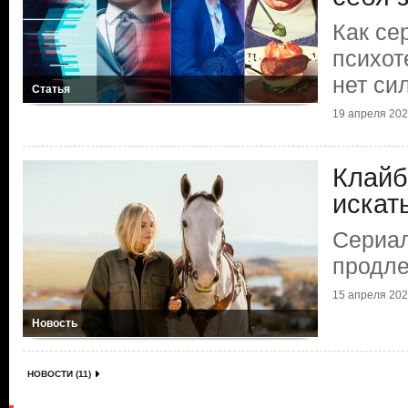
Как се
психот
нет си
Статья
19 апреля 2026
Клайб
искат
Сериа
продле
15 апреля 2026
Новость
НОВОСТИ (11)