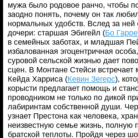
мужа было родовое ранчо, чтобы по
заодно понять, почему он так любил
нормальных удобств. Вслед за ней 
дочери: старшая Эбигейл (
Бо Гарре
в семейных заботах, и младшая Пе
избалованная эгоцентричная особа,
суровой сельской жизнью дает пово
сцен. В Монтане Стейси встречает 
Кейда Харриса (
Кевин Зегерс
), кот
корысти предлагает помощь и стан
проводником не только по дикой пр
лабиринтам собственной души. Чер
узнает Престона как человека, хра
неизвестную семье жизнь, полную 
братской теплоты. Пройдя через шо