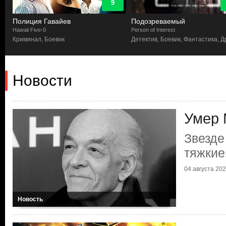
9
Полиция Гавайев
Подозреваемый
Hawaii Five-0
Person of Interest
я,
Криминал, Боевик
Детектив, Боевик, Фантастика, 
Новости
Умер 
Звезде
тяжкие
04 августа 2023
Новость