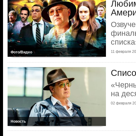
Любим
Амери
Озвуче
финаль
списка
11 февраля 20
Фото/Видео
Списо
«Черны
на дес
02 февраля 20
Новость