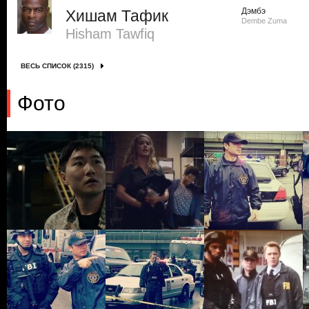
Дэмбэ
Хишам Тафик
Dembe Zuma
Hisham Tawfiq
ВЕСЬ СПИСОК (2315)
Фото