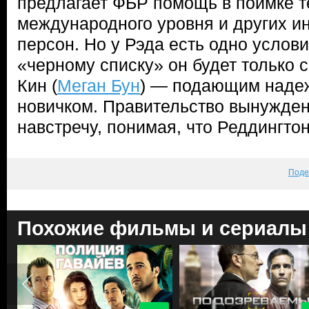
предлагает ФБР помощь в поимке т
международного уровня и других 
персон. Но у Рэда есть одно услови
«черному списку» он будет только 
Кин (
Меган Бун
) — подающим наде
новичком. Правительство вынужден
навстречу, понимая, что Реддингтон
Поде
Похожие фильмы и сериалы