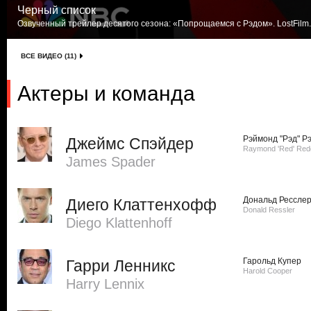
Черный список
Озвученный трейлер десятого сезона: «Попрощаемся с Рэдом». LostFilm
ВСЕ ВИДЕО (11)
Актеры и команда
Рэймонд "Рэд" Р
Джеймс Спэйдер
Raymond 'Red' Red
James Spader
Дональд Рессле
Диего Клаттенхофф
Donald Ressler
Diego Klattenhoff
Гарольд Купер
Гарри Ленникс
Harold Cooper
Harry Lennix