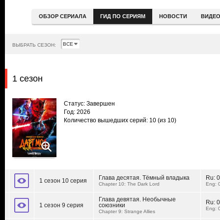
ОБЗОР СЕРИАЛА
ГИД ПО СЕРИЯМ
НОВОСТИ
ВИДЕ
ВЫБРАТЬ СЕЗОН:
1 сезон
Статус: Завершен
Год: 2026
Количество вышедших серий: 10
(из 10)
Глава десятая. Тёмный владыка
Ru:
0
1 сезон 10 серия
Chapter 10: The Dark Lord
Eng: 
Глава девятая. Необычные
Ru:
0
1 сезон 9 серия
союзники
Eng: 
Chapter 9: Strange Allies