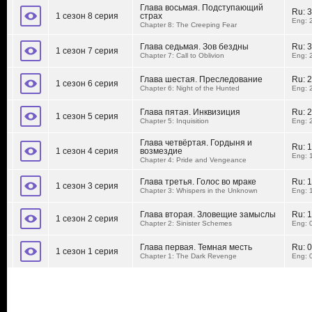
Глава восьмая. Подступающий
Ru:
3
1 сезон 8 серия
страх
Eng: 
Chapter 8: The Creeping Fear
Глава седьмая. Зов бездны
Ru:
3
1 сезон 7 серия
Chapter 7: Call to Oblivion
Eng: 
Глава шестая. Преследование
Ru:
2
1 сезон 6 серия
Chapter 6: Night of the Hunted
Eng: 
Глава пятая. Инквизиция
Ru:
2
1 сезон 5 серия
Chapter 5: Inquisition
Eng: 
Глава четвёртая. Гордыня и
Ru:
1
1 сезон 4 серия
возмездие
Eng: 
Chapter 4: Pride and Vengeance
Глава третья. Голос во мраке
Ru:
1
1 сезон 3 серия
Chapter 3: Whispers in the Unknown
Eng: 
Глава вторая. Зловещие замыслы
Ru:
1
1 сезон 2 серия
Chapter 2: Sinister Schemes
Eng: 
Глава первая. Темная месть
Ru:
0
1 сезон 1 серия
Chapter 1: The Dark Revenge
Eng: 