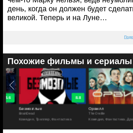
день, когда он должен будет сдела
великой. Теперь и на Луне…
Поде
Похожие фильмы и сериалы
8.8
Безмозглые
Орвилл
BrainDead
The Orville
Комедия, Триллер, Фантастика
Комедия, Фантастика, Драма