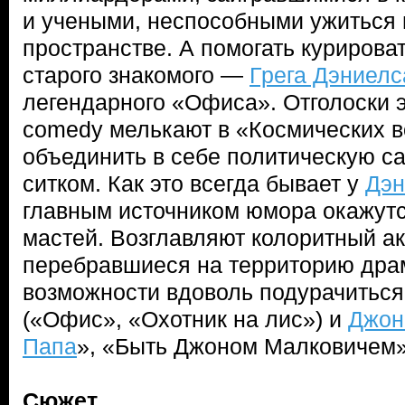
и учеными, неспособными ужиться
пространстве. А помогать курирова
старого знакомого —
Грега Дэниелс
легендарного «Офиса». Отголоски э
comedy мелькают в «Космических 
объединить в себе политическую с
ситком. Как это всегда бывает у
Дэн
главным источником юмора окажутс
мастей. Возглавляют колоритный ак
перебравшиеся на территорию дра
возможности вдоволь подурачитьс
(«Офис», «Охотник на лис») и
Джон
Папа
», «Быть Джоном Малковичем»
Сюжет