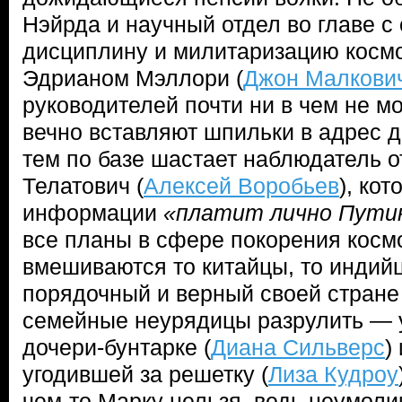
Нэйрда и научный отдел во главе 
дисциплину и милитаризацию косм
Эдрианом Мэллори (
Джон Малкови
руководителей почти ни в чем не мо
вечно вставляют шпильки в адрес д
тем по базе шастает наблюдатель 
Телатович (
Алексей Воробьев
), ко
информации
«платит лично Пути
все планы в сфере покорения косм
вмешиваются то китайцы, то индий
порядочный и верный своей стране
семейные неурядицы разрулить — 
дочери-бунтарке (
Диана Сильверс
)
угодившей за решетку (
Лиза Кудроу
чем-то Марку нельзя, ведь неумоли