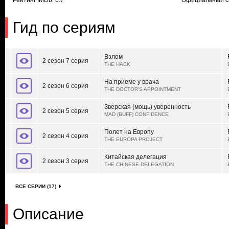
Рейтинг IMDb: 6.7
Официальный с
Гид по сериям
Взлом
2 сезон 7 серия
THE HACK
На приеме у врача
2 сезон 6 серия
THE DOCTOR'S APPOINTMENT
Зверская (мощь) уверенность
2 сезон 5 серия
MAD (BUFF) CONFIDENCE
Полет на Европу
2 сезон 4 серия
THE EUROPA PROJECT
Китайская делегация
2 сезон 3 серия
THE CHINESE DELEGATION
ВСЕ СЕРИИ (17)
Описание