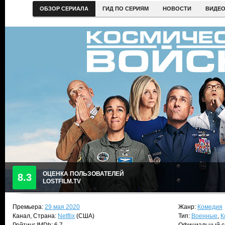
ОБЗОР СЕРИАЛА
ГИД ПО СЕРИЯМ
НОВОСТИ
ВИДЕ
ОЦЕНКА ПОЛЬЗОВАТЕЛЕЙ
8.3
LOSTFILM.TV
Премьера:
29 мая 2020
Жанр:
Комедия
Канал, Страна:
Netflix
(США)
Тип:
Военные
,
К