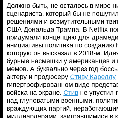
Должно быть, не осталось в мире н
сценариста, который бы не пошути
решениями и возмутительными твит
США Дональда Трампа. В Netflix п
придумали концепцию для драмеди
инициативы политика по созданию 
которую он высказал в 2018-м. Иде
бурные насмешки у американцев и
мемов. А буквально через год боссы
актеру и продюсеру
Стиву Кареллу
гипертрофированном виде предста
войска на экране.
Стив
не упустил 
над глуповатыми военными, полити
враждующих партий, неработающим
миллиардерами, заигравшимися в к