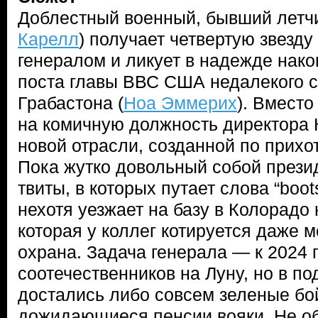
Доблестный военный, бывший летчи
Карелл
) получает четвертую звезду
генералом и ликует в надежде нако
поста главы ВВС США недалекого с
Грабастона (
Ноа Эммерих
). Вместо
на комичную должность директора 
новой отрасли, созданной по прихот
Пока жутко довольный собой прези
твиты, в которых путает слова “boot
нехотя уезжает на базу в Колорадо
которая у коллег котируется даже 
охрана. Задача генерала — к 2024 
соотечественников на Луну, но в п
достались либо совсем зеленые бо
дожидающиеся пенсии вояки. Не об