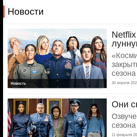
Новости
Netfli
лунну
«Косми
закрыт
сезона
30 апреля 2022
Новость
Они с
Озвуче
сезона
11 февраля 20