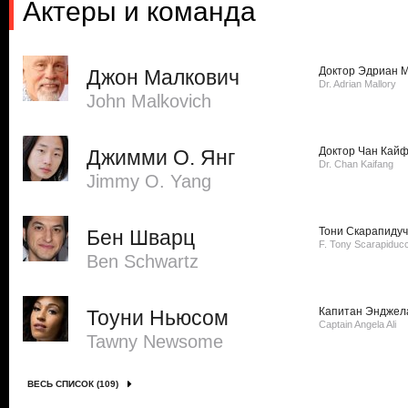
Актеры и команда
Доктор Эдриан 
Джон Малкович
Dr. Adrian Mallory
John Malkovich
Доктор Чан Кай
Джимми О. Янг
Dr. Chan Kaifang
Jimmy O. Yang
Тони Скарапидуч
Бен Шварц
F. Tony Scarapiducc
Ben Schwartz
Капитан Энджел
Тоуни Ньюсом
Captain Angela Ali
Tawny Newsome
ВЕСЬ СПИСОК (109)