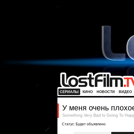
СЕРИАЛЫ
КИНО
НОВОСТИ
ВИДЕО
У меня очень плохо
Something Very Bad Is Going To Hap
Статус: Будет объявлено