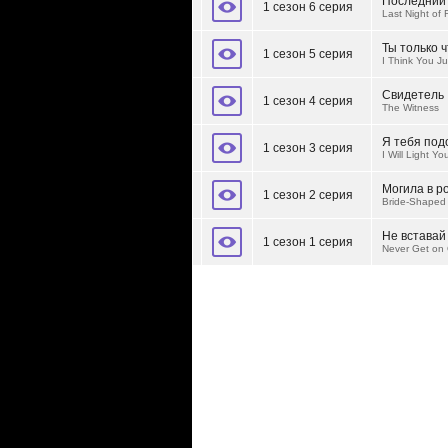
Последний
1 сезон 6 серия
Last Night of
Ты только 
1 сезон 5 серия
I Think You J
Свидетель
1 сезон 4 серия
The Witness
Я тебя под
1 сезон 3 серия
I Will Light Yo
Могила в р
1 сезон 2 серия
Bride-Shaped
Не вставай
1 сезон 1 серия
Never Get on