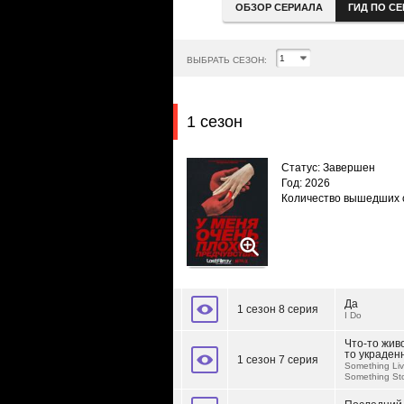
ОБЗОР СЕРИАЛА
ГИД ПО С
ВЫБРАТЬ СЕЗОН:
1 сезон
Статус: Завершен
Год: 2026
Количество вышедших 
Да
1 сезон 8 серия
I Do
Что-то живо
то украденн
1 сезон 7 серия
Something Liv
Something St