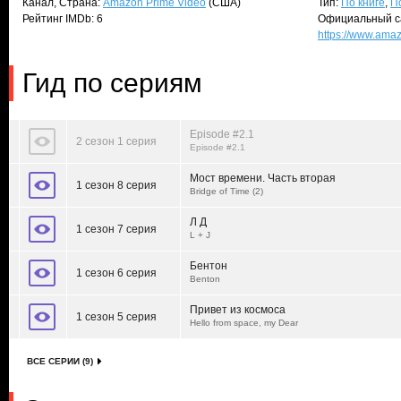
Канал, Страна:
Amazon Prime Video
(США)
Тип:
По книге
,
П
Рейтинг IMDb: 6
Официальный с
https://www.ama
Гид по сериям
Episode #2.1
2 сезон 1 серия
Episode #2.1
Мост времени. Часть вторая
1 сезон 8 серия
Bridge of Time (2)
Л Д
1 сезон 7 серия
L + J
Бентон
1 сезон 6 серия
Benton
Привет из космоса
1 сезон 5 серия
Hello from space, my Dear
ВСЕ СЕРИИ (9)