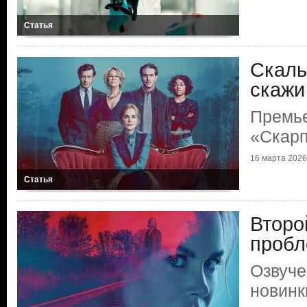
Статья
Скаль
скажи
Премь
«Скарп
16 марта 2026 
Статья
Второ
проб
Озвуче
новинк