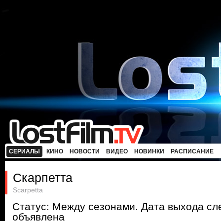
СЕРИАЛЫ
КИНО
НОВОСТИ
ВИДЕО
НОВИНКИ
РАСПИСАНИЕ
Скарпетта
Scarpetta
Статус: Между сезонами. Дата выхода с
объявлена