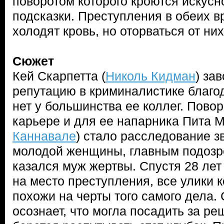
поворотом которого кроются искус
подсказки. Преступления в обеих 
холодят кровь, но оторваться от ни
Сюжет
Кей Скарпетта (
Николь Кидман
) за
репутацию в криминалистике благод
нет у большинства ее коллег. Пово
карьере и для ее напарника Пита М
Каннавале
) стало расследование з
молодой женщины, главным подозр
казался муж жертвы. Спустя 28 лет
на место преступления, все улики 
похожи на черты того самого дела.
осознает, что могла посадить за ре