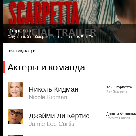
Скарпетта
Озвученный трейлер первого сезона. LostFilm.TV
ВСЕ ВИДЕО (1)
Актеры и команда
Кей Скарпетта
Николь Кидман
Kay Scarpetta
Nicole Kidman
Дороти Фаринэл
Джейми Ли Кёртис
Dorothy Farinelli
Jamie Lee Curtis