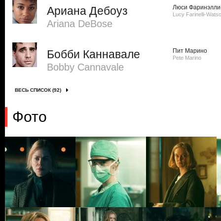
Люси Фаринэлли
Ариана Дебоуз
Lucy Farinelli-Wats
Ariana DeBose
Пит Марино
Бобби Каннавале
Pete Marino
Bobby Cannavale
ВЕСЬ СПИСОК (92)
Фото