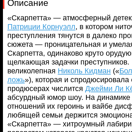
Описание
«Скарпетта» — атмосферный детек
Патриции Корнуэлл
, в котором нит
преступления тянутся в далеко про
сюжета — проницательная и умела
Скарпетта, одинаково круто оруду
щелкающая задачки преступников.
великолепная
Николь Кидман
(«
Бол
ложь
»), которая и спродюсировала 
продюсерах числится
Джейми Ли К
абсурдный юмор шоу. На динамике 
отношений их героинь и вайбе дис
любящей семьи держится эмоциона
«Скарпетта» — хитроумный лабири