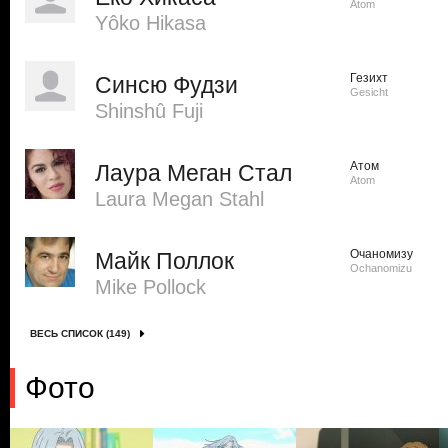
Atom
Yôko Hikasa
Гезихт
Синсю Фудзи
Gesicht
Shinshû Fuji
Атом
Лаура Меган Стал
Atom
Laura Megan Stahl
Очаномизу
Майк Поллок
Ochanomizu
Mike Pollock
ВЕСЬ СПИСОК (149)
Фото