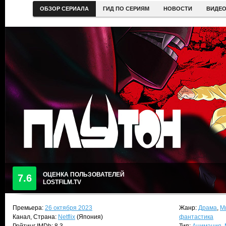
ОБЗОР СЕРИАЛА
ГИД ПО СЕРИЯМ
НОВОСТИ
ВИДЕ
ОЦЕНКА ПОЛЬЗОВАТЕЛЕЙ
7.6
LOSTFILM.TV
Премьера:
26 октября 2023
Жанр:
Драма
,
М
Канал, Страна:
Netflix
(Япония)
фантастика