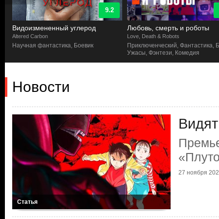
9.2
Видоизмененный углерод
Любовь, смерть и роботы
Altered Carbon
Love, Death & Robots
Научная фантастика, Боевик
Приключенческий, Фантастика, Б
Ужасы, Фэнтези, Комедия
Новости
Видят
Премье
«Плут
27 ноября 2023
Статья