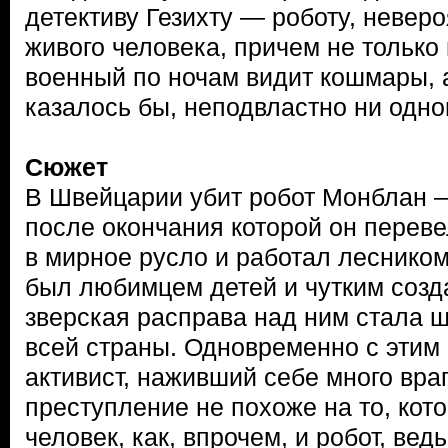
детективу Гезихту — роботу, невер
живого человека, причем не тольк
военный по ночам видит кошмары, а
казалось бы, неподвластно ни одн
Сюжет
В Швейцарии убит робот Монблан —
после окончания которой он перев
в мирное русло и работал леснико
был любимцем детей и чутким созд
зверская расправа над ним стала 
всей страны. Одновременно с этим 
активист, наживший себе много враг
преступление не похоже на то, кот
человек, как, впрочем, и робот, вед