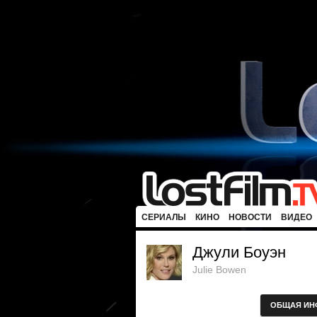
СЕРИАЛЫ
КИНО
НОВОСТИ
ВИДЕО
Джули Боуэн
Julie Bowen
ОБЩАЯ ИН