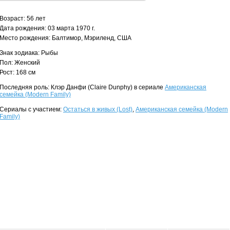
Возраст: 56 лет
Дата рождения: 03 марта 1970 г.
Место рождения: Балтимор, Мэриленд, США
Знак зодиака: Рыбы
Пол: Женский
Рост: 168 см
Последняя роль: Клэр Данфи (Claire Dunphy) в сериале
Американская
семейка (Modern Family)
Сериалы с участием:
Остаться в живых (Lost)
,
Американская семейка (Modern
Family)